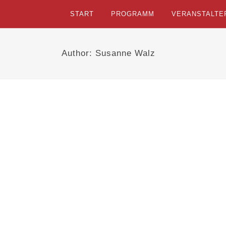
START
PROGRAMM
VERANSTALTE
Author: Susanne Walz
3. AIT 2008 Stuttgart
Thema: Gebäudesanierung und
Sanierungsgebiete Veranstaltungsort: im
Römerkastell Stuttgart Das Programm zum
Download ...