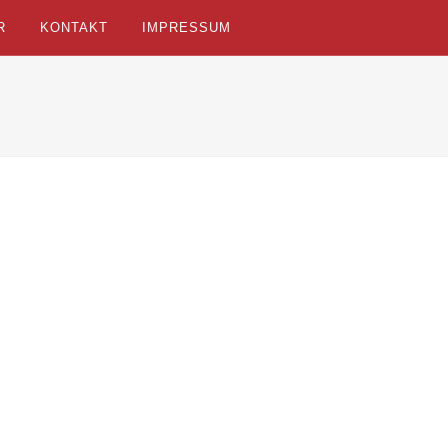
R
KONTAKT
IMPRESSUM
2. AIT 2007 Stuttgart
1. AIT 200
Thema: Neue Bauweisen. Neuartige Baustoffe
Thema: Tec
Veranstaltungsort: im Kongresszentrum (Neue
Bauen im Be
Landesmesse) Stuttgart Programm zum
Hilton im C
Download (pdf) ...