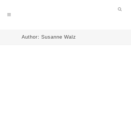
Author: Susanne Walz
12. AIT 2018 in Stuttgart
Thema: „Anforderungen und Erwartungen
an Baubeteiligte“ Veranstaltungsort:
Plenum am Landtag Programm zum
Download (pdf)Die Vorträge vom 12.
AIT:Willkommen beim 12. AIT